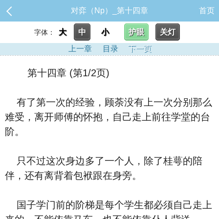
对弈（Np）_第十四章
首页
大
中
小
护眼
关灯
字体：
上一章
目录
下一页
第十四章 (第1/2页)
有了第一次的经验，顾荼没有上一次分别那么
难受，离开师傅的怀抱，自己走上前往学堂的台
阶。
只不过这次身边多了一个人，除了桂萼的陪
伴，还有离背着包袱跟在身旁。
国子学门前的阶梯是每个学生都必须自己走上