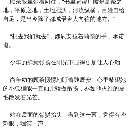
顾荼眼里带着向往，“书里总说广陵是富饶之
地，平原之地，土地肥沃，河流纵横，百姓自给
自足，是当今除了都城最令人向往的地方。”
“想去我们就去”，魏辰安拉着顾荼的手，承诺
道。
少年的肆意张扬在阳光下显得更加让人心动。
尚年幼的顾荼愣愣地盯着魏辰安，心里希望她
的小狐狸能一直如此骄傲昂扬，亦如他火红的皮
毛散发着光芒。
站在后面的胥婴抬头，看到这一幕，觉得有些
刺眼，嗤笑一声。