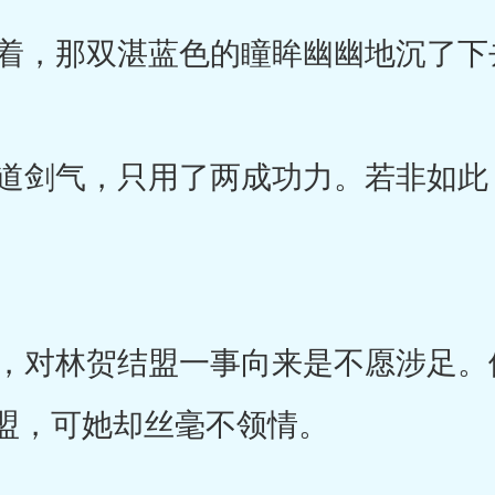
着，那双湛蓝色的瞳眸幽幽地沉了下
剑气，只用了两成功力。若非如此
对林贺结盟一事向来是不愿涉足。
盟，可她却丝毫不领情。