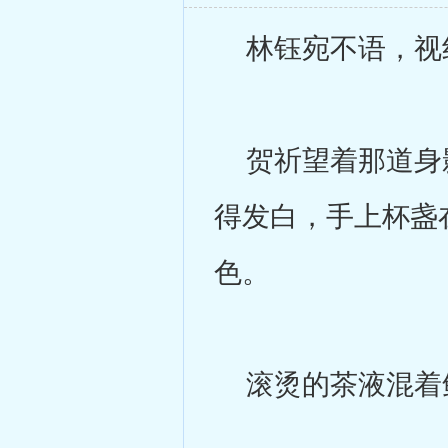
林钰宛不语，视
贺祈望着那道身影
得发白，手上杯盏
色。
滚烫的茶液混着