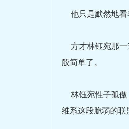
他只是默然地看
方才林钰宛那一道
般简单了。
林钰宛性子孤傲，
维系这段脆弱的联