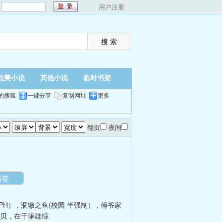
：
用户注册
耽美小说
其他小说
临时书架
的搜狐
一键分享
复制网址
更多
翻页
夜间
书签
PH）
,
涸辙之鱼(校园 半强制）
,
傅爷家
贝，在干嘛娃综