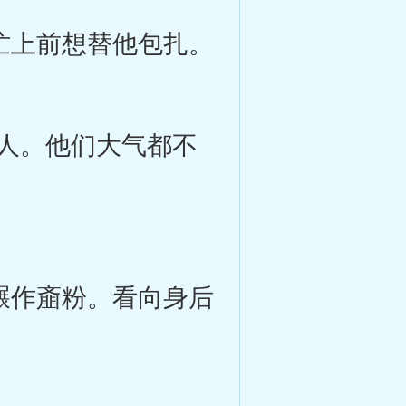
忙上前想替他包扎。
人。他们大气都不
碾作齑粉。看向身后