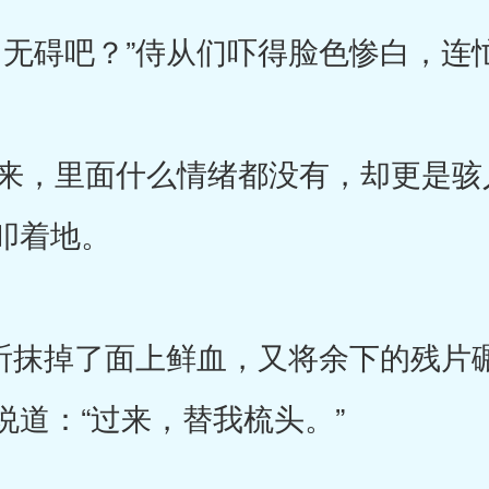
无碍吧？”侍从们吓得脸色惨白，连
，里面什么情绪都没有，却更是骇
叩着地。
祈抹掉了面上鲜血，又将余下的残片
说道：“过来，替我梳头。”