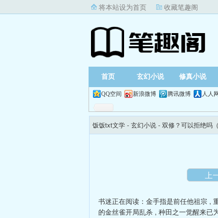
将本站设为首页
收藏笔趣阁
首页
玄幻小说
修真小说
QQ空间
新浪微博
腾讯微博
人人
饭饭txt文学
- 玄幻小说 -
双修？可以拒绝吗（
上
书迷正在阅读：
金手指是前任他祖宗
,
的金丝雀开局乱杀
,
种田之一觉醒来已