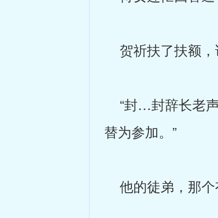
贺祈扶了扶额，说
“封…封辞长老声
替为参加。”
他的徒弟，那个