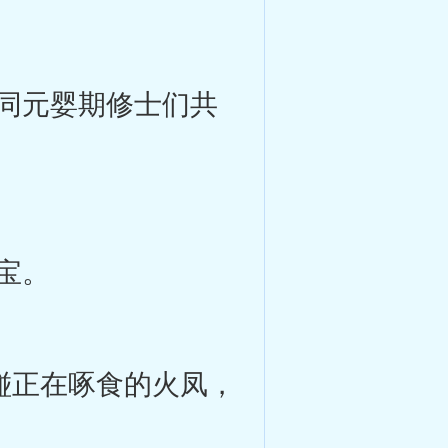
同元婴期修士们共
宝。
碰正在啄食的火凤，