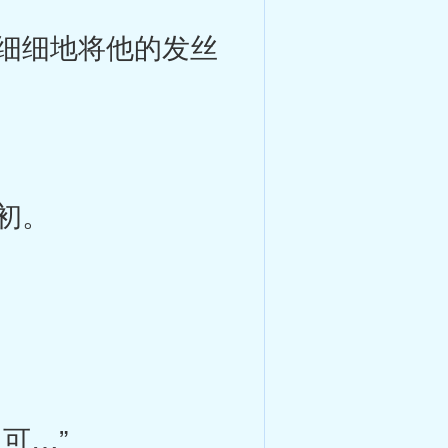
细细地将他的发丝
初。
可…”