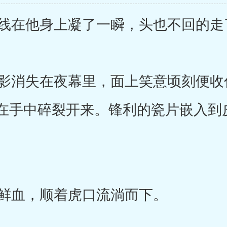
线在他身上凝了一瞬，头也不回的走
消失在夜幕里，面上笑意顷刻便收
在手中碎裂开来。锋利的瓷片嵌入到
鲜血，顺着虎口流淌而下。