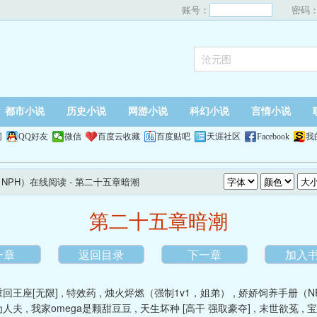
账号：
密码
都市小说
历史小说
网游小说
科幻小说
言情小说
网
QQ好友
微信
百度云收藏
百度贴吧
天涯社区
Facebook
我
NPH）在线阅读
- 第二十五章暗潮
第二十五章暗潮
一章
返回目录
下一章
加入
重回王座[无限]
,
特效药
,
烛火烬燃（强制1v1，姐弟）
,
娇娇饲养手册（N
为人夫
,
我家omega是颗甜豆豆
,
天生坏种 [高干 强取豪夺]
,
末世欲菟
,
宝