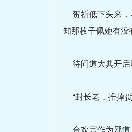
贺祈低下头来，看
知那枚子佩她有没
待问道大典开启
“封长老，推掉贺
合欢宗作为邪道