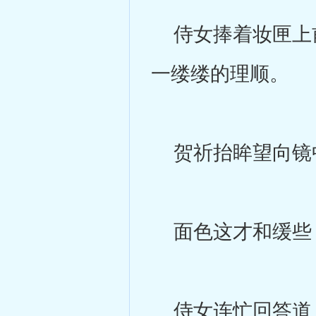
侍女捧着妆匣上前
一缕缕的理顺。
贺祈抬眸望向镜
面色这才和缓些，
侍女连忙回答道：