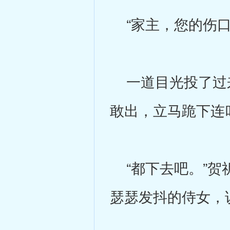
“家主，您的伤口
一道目光投了过来
敢出，立马跪下连
“都下去吧。”贺
瑟瑟发抖的侍女，