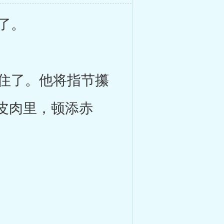
了。
住了。他将指节攥
皮肉里，顿添赤