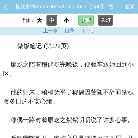
提线木偶&amp;nbsp;&amp;nbsp;【nph】_做饭笔记
首页
大
中
小
护眼
关灯
字体：
上一章
目录
下一页
做饭笔记 (第1/2页)
廖屹之陪着穆偶吃完晚饭，便驱车送她回到小
区。
他的归来，稍稍抚平了穆偶因訾随不辞而别积
攒多日的不安心绪。
穆偶一路对着廖屹之絮絮叨叨说了许多心事。