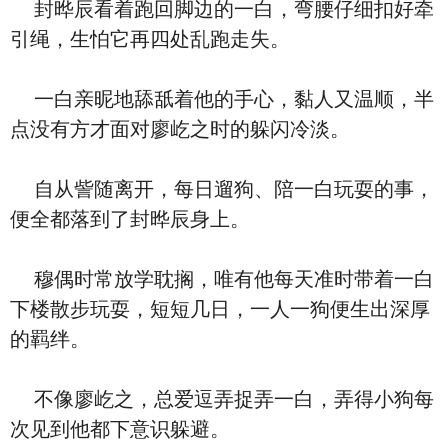
封晔辰看着跑回脚边的一白，弯腰仔细扣好牵
引绳，生怕它再四处乱跑走失。
一白亲昵地舔舐着他的手心，黏人又温顺，半
点没有方才面对廖屹之时的躲闪冷淡。
自从訾随离开，每日遛狗、陪一白玩耍的事，
便全都落到了封晔辰身上。
穆偶时常放学耽搁，唯有他每天准时带着一白
下楼散步玩耍，短短几日，一人一狗便生出深厚
的羁绊。
不像廖屹之，总爱逗弄捉弄一白，弄得小狗每
次见到他都下意识躲避。