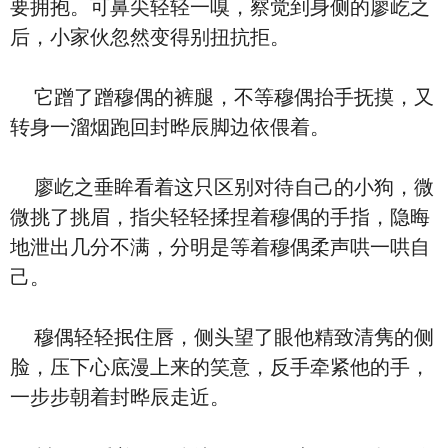
要拥抱。可鼻尖轻轻一嗅，察觉到身侧的廖屹之
后，小家伙忽然变得别扭抗拒。
它蹭了蹭穆偶的裤腿，不等穆偶抬手抚摸，又
转身一溜烟跑回封晔辰脚边依偎着。
廖屹之垂眸看着这只区别对待自己的小狗，微
微挑了挑眉，指尖轻轻揉捏着穆偶的手指，隐晦
地泄出几分不满，分明是等着穆偶柔声哄一哄自
己。
穆偶轻轻抿住唇，侧头望了眼他精致清隽的侧
脸，压下心底漫上来的笑意，反手牵紧他的手，
一步步朝着封晔辰走近。