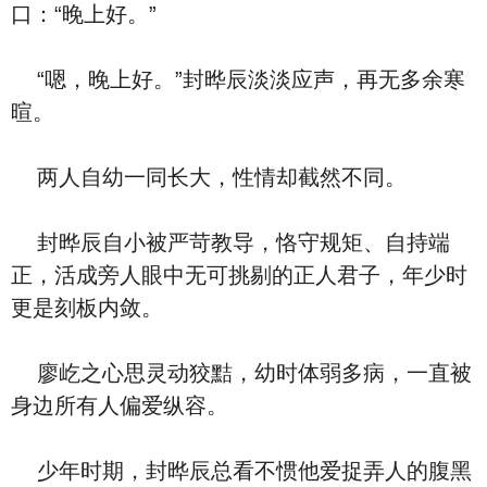
口：“晚上好。”
“嗯，晚上好。”封晔辰淡淡应声，再无多余寒
暄。
两人自幼一同长大，性情却截然不同。
封晔辰自小被严苛教导，恪守规矩、自持端
正，活成旁人眼中无可挑剔的正人君子，年少时
更是刻板内敛。
廖屹之心思灵动狡黠，幼时体弱多病，一直被
身边所有人偏爱纵容。
少年时期，封晔辰总看不惯他爱捉弄人的腹黑