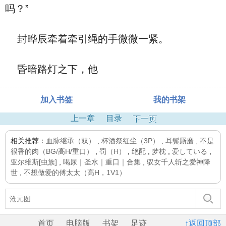
吗？”
封晔辰牵着牵引绳的手微微一紧。
昏暗路灯之下，他
加入书签
我的书架
上一章
目录
下一页
相关推荐：
血脉继承（双）
,
杯酒祭红尘（3P）
,
耳鬓厮磨
,
不是
很香的肉（BG/高H/重口）
,
罚（H）
,
绝配
,
梦枕
,
爱している
,
亚尔维斯[虫族]
,
喝尿｜圣水｜重口｜合集
,
驭女千人斩之爱神降
世
,
不想做爱的傅太太（高H，1V1）
首页
电脑版
书架
足迹
↑返回顶部