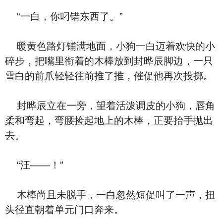
“一白，你叼错东西了。”
暖黄色路灯铺满地面，小狗一白迈着欢快的小
碎步，把嘴里衔着的木棒放到封晔辰脚边，一只
雪白的前爪轻轻往前推了推，催促他再次投掷。
封晔辰立在一旁，望着活泼调皮的小狗，唇角
柔和弯起，弯腰捡起地上的木棒，正要抬手抛出
去。
“汪——！”
木棒尚且未脱手，一白忽然短促叫了一声，扭
头径直朝着单元门口奔来。