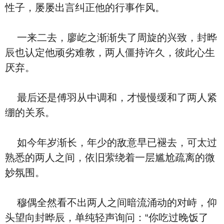
性子，屡屡出言纠正他的行事作风。
一来二去，廖屹之渐渐失了周旋的兴致，封晔
辰也认定他顽劣难教，两人僵持许久，彼此心生
厌弃。
最后还是傅羽从中调和，才慢慢缓和了两人紧
绷的关系。
如今年岁渐长，年少的敌意早已褪去，可太过
熟悉的两人之间，依旧萦绕着一层尴尬疏离的微
妙氛围。
穆偶全然看不出两人之间暗流涌动的对峙，仰
头望向封晔辰，单纯轻声询问：“你吃过晚饭了