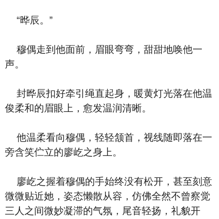
“晔辰。”
穆偶走到他面前，眉眼弯弯，甜甜地唤他一
声。
封晔辰扣好牵引绳直起身，暖黄灯光落在他温
俊柔和的眉眼上，愈发温润清晰。
他温柔看向穆偶，轻轻颔首，视线随即落在一
旁含笑伫立的廖屹之身上。
廖屹之握着穆偶的手始终没有松开，甚至刻意
微微贴近她，姿态懒散从容，仿佛全然不曾察觉
三人之间微妙凝滞的气氛，尾音轻扬，礼貌开