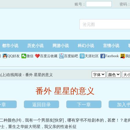
账号：
密码
都市小说
历史小说
网游小说
科幻小说
言情小说
网
QQ好友
微信
百度云收藏
百度贴吧
天涯社区
Facebook
我
(上)在线阅读
- 番外 星星的意义
番外 星星的意义
一章
返回目录
下一章
加入
二种颜色(H)
,
我有一个男朋友[快穿]
,
哪有穿书不给剧本的
,
甚麽！？老
护士
,
重生之华娱大明星
,
我父亲的性途长征