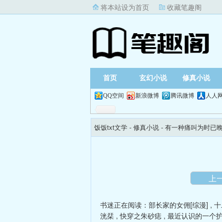
将本站设为首页
收藏笔趣阁
首页
玄幻小说
修真小说
QQ空间
新浪微博
腾讯微博
人人
饭饭txt文学
- 修真小说 -
有一种痛叫为时已晚
上
书迷正在阅读：
部长家的女佣[综漫]
,
十
洸栞
,
快穿之朱砂痣
,
最近认识的一个