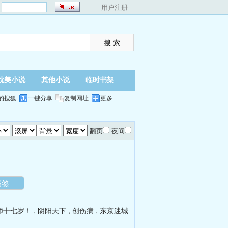
：
用户注册
耽美小说
其他小说
临时书架
的搜狐
一键分享
复制网址
更多
翻页
夜间
书签
师十七岁！
,
阴阳天下
,
创伤病
,
东京迷城