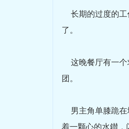
长期的过度的工作，
了。
这晚餐厅有一个求
团。
男主角单膝跪在地
着一颗心的水鑚，