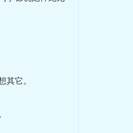
想其它。
。