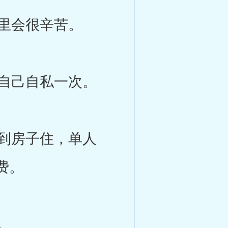
里会很辛苦。
自己自私一次。
到房子住，单人
费。
。