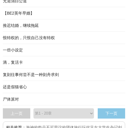
无需清白公道
【BE2英年早婚】
推迟结婚，继续拖延
恨特权的，只恨自己没有特权
一些小设定
滴，复活卡
复刻往事何尝不是一种刻舟求剑
还是假猫省心
尸体派对
上一页
下一页
相关推荐：
海神的祭品
不可思议的团体旅行
玩丝足女大学生杂记
剑