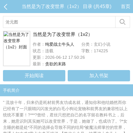
当然是为了改变世界（1v2） 目录 (共45章)
首页
当然是为了改变世界（1v2）
作者：
纯爱战士牛头人
分类：玄幻小说
状态：连载
字数：174225
更新：2026-06-12 17:50:26
最新：
贪欲的末路
开始阅读
加入书架
手机简介
" 流放十年，归来仍是耗材前男友功成名就，通知你和他结婚然而你
已经有了一只眼睛闪闪发光的白毛小狗论宠物和前男友的兼容性以上
统统不重要！?***?曾经，君丝只想把自己的名字留在教科书上，后
来，她意识到其实她可以改变世界，于是，她做了，也成功了。?*女
主睡的都是处*不同的选择会导致不同的结局*被魔法师掌控的世界，