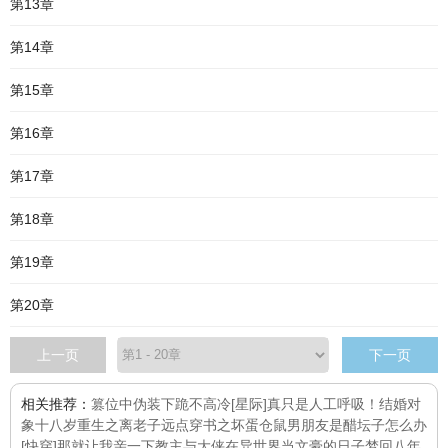
第13章
第14章
第15章
第16章
第17章
第18章
第19章
第20章
上一页
下一页
相关推荐：
篡位中
伪装下跪
不高冷[星际]
真只是人工呼吸！
结婚对
象十八岁
重生之离老子远点
穿书之坏蛋仓鼠
男朋友是醋坛子怎么办
[快穿]
那就让我亲一下
教主与大侠
在异世界当文豪的日子
梦回八年