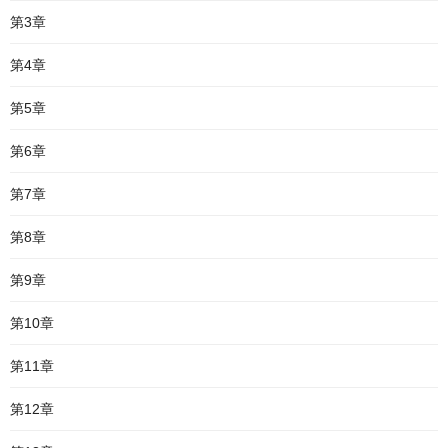
第3章
第4章
第5章
第6章
第7章
第8章
第9章
第10章
第11章
第12章