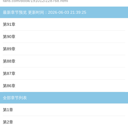
fans.com/book/191012/228768.html
最新章节预览 更新时间：2026-06-03 21:39:25
第91章
第90章
第89章
第88章
第87章
第86章
全部章节列表
第1章
第2章