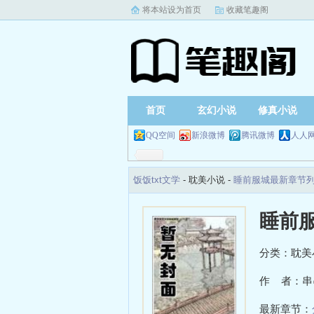
将本站设为首页
收藏笔趣阁
首页
玄幻小说
修真小说
QQ空间
新浪微博
腾讯微博
人人
饭饭txt文学
- 耽美小说 -
睡前服城最新章节
睡前
分类：耽美
作 者：串
最新章节：