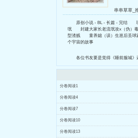
串串草草_
清幽居
淫魔
原创小说 - BL - 长篇 -
氓 封建大家长老流氓攻x（伪）毒
型渣贱 童养媳（误）生崽后丢球
个宇宙的故事
各位书友要是觉得《睡前服城》
分卷阅读1
分卷阅读4
分卷阅读7
分卷阅读10
分卷阅读13