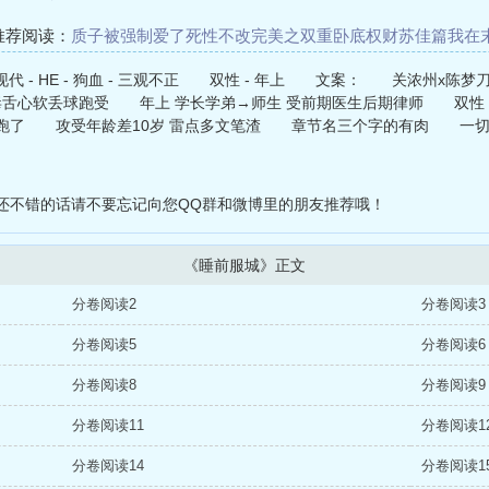
推荐阅读：
质子被强制爱了
死性不改
完美之双重卧底
权财苏佳篇
我在
与修女（K记翻译）
阿根廷帝国崛起
青葱篮球梦
黄色废料脑洞乱炖（
 完结 现代 - HE - 狗血 - 三观不正 双性 - 年上 文案： 关浓
舌心软丢球跑受 年上 学长学弟→师生 受前期医生后期律师 双性 破
跑了 攻受年龄差10岁 雷点多文笔渣 章节名三个字的有肉 一切涉
还不错的话请不要忘记向您QQ群和微博里的朋友推荐哦！
《睡前服城》正文
分卷阅读2
分卷阅读3
分卷阅读5
分卷阅读6
分卷阅读8
分卷阅读9
分卷阅读11
分卷阅读1
分卷阅读14
分卷阅读1