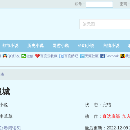
账号：
密码
都市小说
历史小说
网游小说
科幻小说
言情小说
网
QQ好友
微信
百度云收藏
百度贴吧
天涯社区
Facebook
我
列表
服城
小说
状 态：完结
串草草
动 作：
直达底部
加
分卷阅读51
最后更新：2022-12-09 2