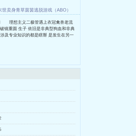
末世卖身
青草茵茵
逃脱游戏（ABO）
主攻）
州x陈梦刀 理想主义二极管遇上衣冠禽兽老流
镜重圆 生子 依旧是非典型狗血和非典
及专业知识的都是瞎掰 是发生在另一
2
5