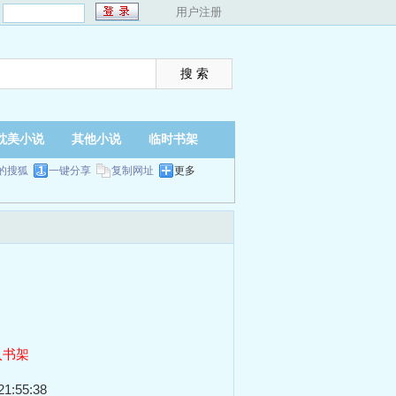
：
用户注册
耽美小说
其他小说
临时书架
的搜狐
一键分享
复制网址
更多
入书架
1:55:38